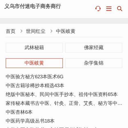
义乌市付迷电子商务商行



首页

世间红尘

中医岐黄
武林秘籍
佛家经藏
中医岐黄
杂学集锦
中医验方秘方623本医术6G
中医古籍珍稀抄本精选43本
绝版中医秘本、民间中医手抄本、祖传中医资料65本
家传秘本藏书古中医、针灸、正骨、艾炙、秘方等中医
资料245本
中医杏林6本
中医药学高级丛书18本