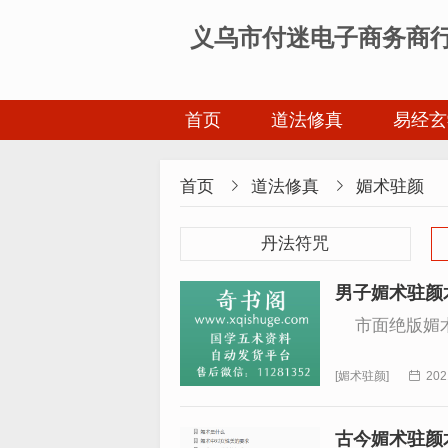
义乌市付迷电子商务商
首页
道法修真
易经玄
首页

道法修真

媚术驻颜
丹法符咒
男子媚术驻颜
市面绝版媚术
[
媚术驻颜
]

202
古今媚术驻颜