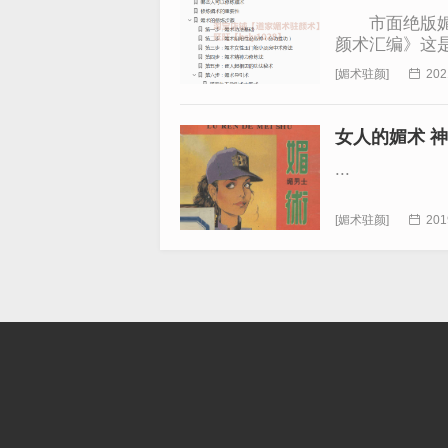
市面绝版媚术
颜术汇编》这
变你...
[
媚术驻颜
]

202
女人的媚术 神
...
[
媚术驻颜
]

201