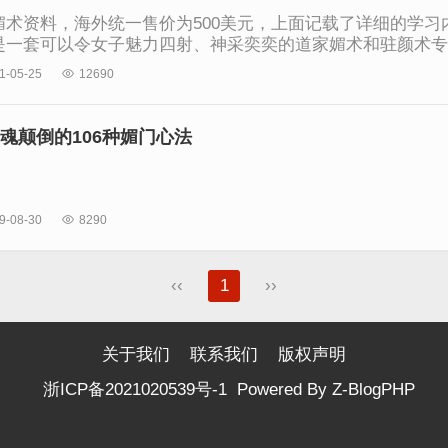
资料，海外统一售价为500美元，上面记载了详细的学
是一套可以令女子魅力四射、神采奕奕的道家媚术和驻颜术
1-05-25

12690
魂颠倒的106种媚门心法
9-08-30

8290
‹‹
1
››
关于我们
联系我们
版权声明
浙ICP备2021020539号-1
Powered By
Z-BlogPHP