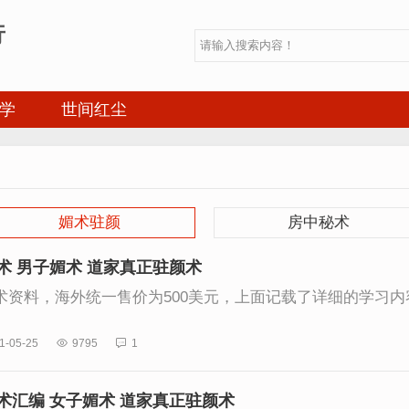
行
学
世间红尘
媚术驻颜
房中秘术
术 男子媚术 道家真正驻颜术
资料，海外统一售价为500美元，上面记载了详细的学习内容
1-05-25

9795

1
术汇编 女子媚术 道家真正驻颜术