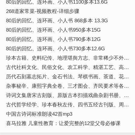
80后的回忆、连环画、小人书1100多本13.6G
268道家常菜-视频教程-详细步骤
80后的回忆、连环画、小人书 868多本 13.3G
80后的回忆、连环画、小人书950多本15G
80后的回忆、连环画、小人书790多本12G
80后的回忆、连环画、小人书730多本12.6G
珍本古籍、史料纪传、地理堪舆方志、非常稀少不外传
的珍本收藏书籍200本
古代社科文化、民俗文化、农工科学、精湛工艺、高清
古籍扫描116本
历代石刻墓志拓片、金石书法、琴棋书画、茶道、花
道、香道合集265套
杂事秘辛、康熙字典全卷、三才图会、齐民要术等各类
图书馆收藏的孤本高清扫描书册170本
诗词文集唐宋古刻版、原版古本扫描戏曲杂剧书册、古
刊刻本珍稀版小说、高清古代名家书法、绘画真迹800
古代哲学经学、珍本春秋左传、四书五经古刊版、周
套
易、古代儒家珍本作品书册176本
中国古诗词标准朗读42首mp3
喜马拉雅 儿童性教育：让爱完整的12堂父母必修课