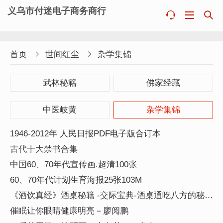
义乌市付迷电子商务商行



首页

世间红尘

杂学集锦
武林秘籍
佛家经藏
中医岐黄
杂学集锦
1946-2012年 人民日报PDF电子版合订本
古代十大禁书合集
中国60、70年代宣传画.超清100张
60、70年代计划生育海报25张103M
《酒饮真经》酒桌秘籍 -交际宝典-酒桌通吃八方的秘籍
PDF图文版
催眠让你眼睛健康明亮－廖阅鹏