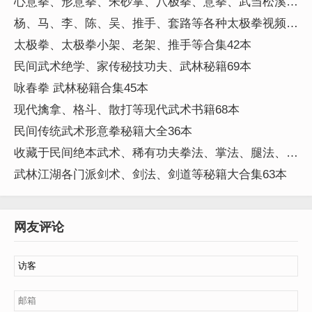
心意拳、形意拳、朱砂掌、八极拳、意拳、武当松溪、
少林、等传统武术视频16G
杨、马、李、陈、吴、推手、套路等各种太极拳视频
91G
太极拳、太极拳小架、老架、推手等合集42本
民间武术绝学、家传秘技功夫、武林秘籍69本
咏春拳 武林秘籍合集45本
现代擒拿、格斗、散打等现代武术书籍68本
民间传统武术形意拳秘籍大全36本
收藏于民间绝本武术、稀有功夫拳法、掌法、腿法、器
械技法等合集282本
武林江湖各门派剑术、剑法、剑道等秘籍大合集63本
网友评论