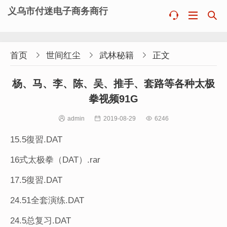
义乌市付迷电子商务商行



首页

世间红尘

武林秘籍

正文
杨、马、李、陈、吴、推手、套路等各种太极
拳视频91G

admin

2019-08-29

6246
15.5復習.DAT
16式太极拳（DAT）.rar
17.5復習.DAT
24.51全套演练.DAT
24.5总复习.DAT