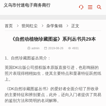
义乌市付迷电子商务商行



首页

世间红尘

杂学集锦

正文
《自然动植物珍藏图鉴》系列丛书共29本

admin

2019-08-26

4931
1、自然珍藏图鉴丛简介：
英国DK出版公司授权版本原版直接引进，色彩绚丽的
照片表现得栩栩如生，使其主要特点和显著特征跃然纸
上。
《DK自然珍藏图鉴丛书》的爱好者全面介绍了所收录
的主要特征和辨别要点，此外，还向入门者提供了简易
的鉴别方法和简明的名词解释。