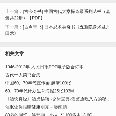
上一篇：
[古今奇书] 中国古代大案探奇录系列丛书（套
装共22册）【PDF】
下一篇：
[古今奇书] 日本忍术类奇书《五遁隐身术及丹
田术》
相关文章
1946-2012年 人民日报PDF电子版合订本
古代十大禁书合集
中国60、70年代宣传画.超清100张
60、70年代计划生育海报25张103M
《酒饮真经》酒桌秘籍 -交际宝典-酒桌通吃八方的秘籍
PDF图文版
催眠让你眼睛健康明亮－廖阅鹏
80后的回忆、连环画、小人书1100多本13.6G