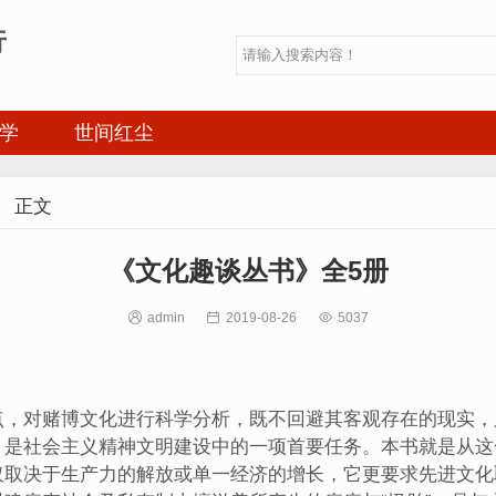
行
学
世间红尘

正文
《文化趣谈丛书》全5册

admin

2019-08-26

5037
点，对赌博文化进行科学分析，既不回避其客观存在的现实，
，是社会主义精神文明建设中的一项首要任务。本书就是从这
仅取决于生产力的解放或单一经济的增长，它更要求先进文化