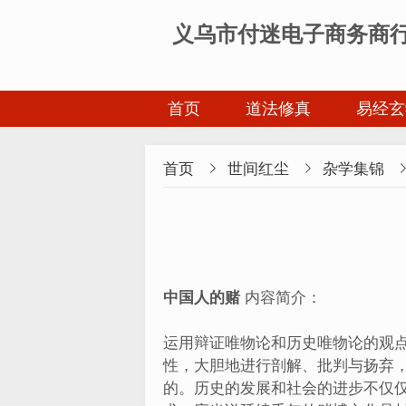
义乌市付迷电子商务商
首页
道法修真
易经玄
首页

世间红尘

杂学集锦
中国人的赌
内容简介：
运用辩证唯物论和历史唯物论的观
性，大胆地进行剖解、批判与扬弃
的。历史的发展和社会的进步不仅