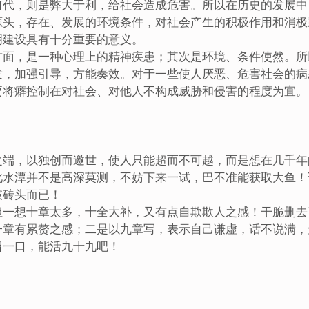
何代，则是弊大于利，给社会造成危害。所以在历史的发展中
源头，存在、发展的环境条件，对社会产生的积极作用和消极
明建设具有十分重要的意义。
方面，是一种心理上的精神疾患；其次是环境、条件使然。所
发，加强引导，方能奏效。对于一些使人厌恶、危害社会的病
要将癖控制在对社会、对他人不构成威胁和侵害的程度为宜。
之端，以独创而邀世，使人只能超而不可越，而是想在几千年
此水潭并不是高深莫测，不妨下来一试，巴不准能获取大鱼！
破砖头而已！
但一想十章太多，十全大补，又有点自欺欺人之感！干脆删去
一章有累赘之感；二是以九章写，表示自己谦虚，话不说满，
留一口，能活九十九吧！