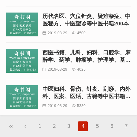
历代名医、穴位针灸、疑难杂症、中
医秘方、中医望诊等中医书籍200本

2019-08-29

4500
西医书籍、儿科、妇科、口腔学、麻
醉学、药学、肿瘤学、护理学、基础
医学、生物医学等西医书籍249本

2019-08-29

4025
中医妇科、骨伤、针炙、刮痧、内外
科、医案、医话、古籍等中医书籍
(一)280本

2019-08-29

5330
‹‹
‹
1
2
3
4
5
6
7